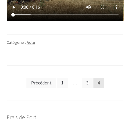
Catégorie :
Actu
Pagination
Précédent
1
…
3
4
des
publications
Frais de Port