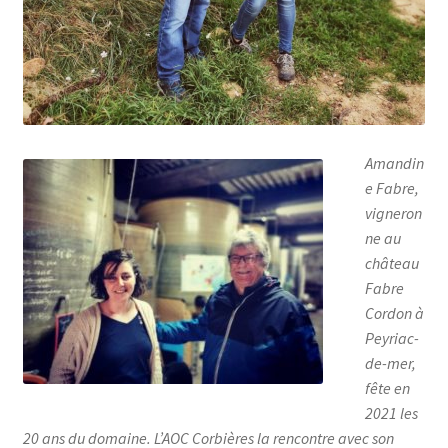
Amandin
e Fabre,
vigneron
ne au
château
Fabre
Cordon à
Peyriac-
de-mer,
fête en
2021 les
20 ans du domaine. L’AOC Corbières la rencontre avec son