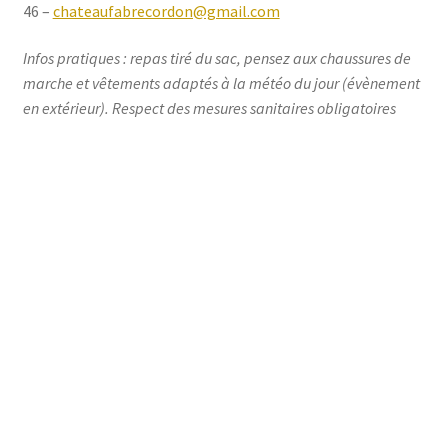
46 –
chateaufabrecordon@gmail.com
Infos pratiques : repas tiré du sac, pensez aux chaussures de
marche et vêtements adaptés à la météo du jour (évènement
en extérieur). Respect des mesures sanitaires obligatoires
Le pique-nique vigneron, Henri présente le program
aux participants