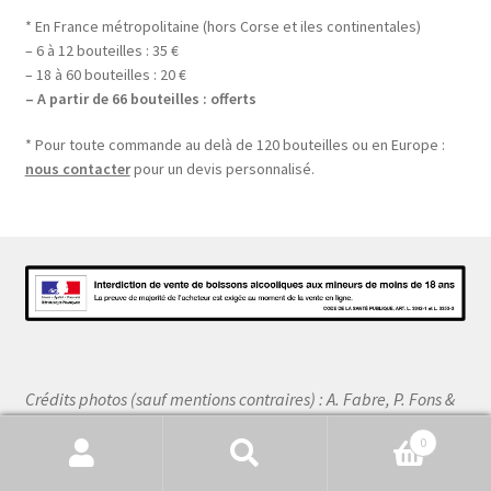
* En France métropolitaine (hors Corse et iles continentales)
– 6 à 12 bouteilles : 35 €
– 18 à 60 bouteilles : 20 €
– A partir de 66 bouteilles : offerts
* Pour toute commande au delà de 120 bouteilles ou en Europe :
nous contacter
pour un devis personnalisé.
Crédits photos (sauf mentions contraires) : A. Fabre, P. Fons &
P. Taillade – Tous droits réservés
0
Recherche
Recherche