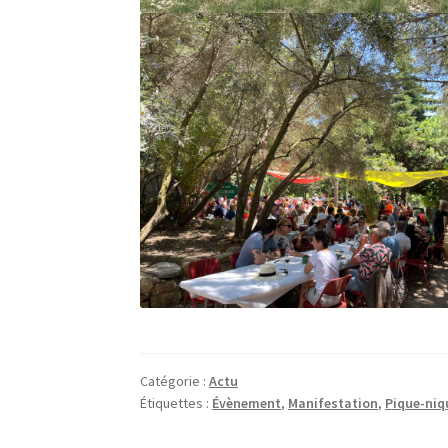
Catégorie :
Actu
Étiquettes :
Évènement
,
Manifestation
,
Pique-niq