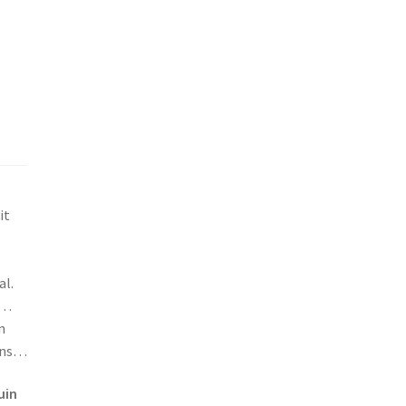
it
al.
e…
n
nons…
uin