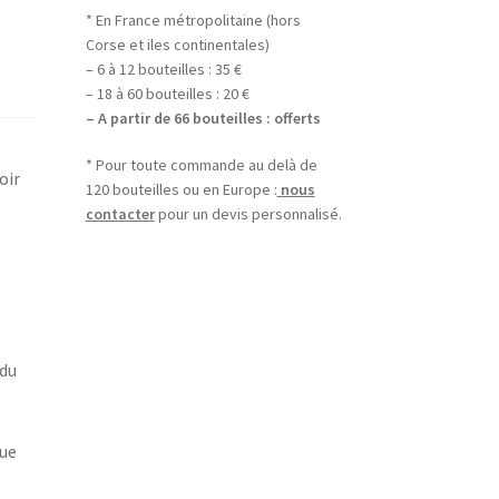
* En France métropolitaine (hors
Corse et iles continentales)
– 6 à 12 bouteilles : 35 €
– 18 à 60 bouteilles : 20 €
– A partir de 66 bouteilles : offerts
* Pour toute commande au delà de
oir
120 bouteilles ou en Europe :
nous
contacter
pour un devis personnalisé.
e
 du
que
e