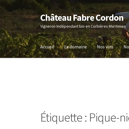
Château Fabre Cordon
Aller
Aller
à
au
Vigneron Indépendant bio en Corbières Maritimes
la
contenu
navigation
Accueil
Le domaine
Nos vins
No
Étiquette :
Pique-ni