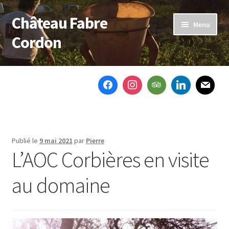
Château Fabre
Aller
Aller
Menu
à
au
Cordon
la
contenu
navigation
Accueil
Le domaine
Nos vins
Publié le
9 mai 2021
par
Pierre
Notre actu
L’AOC Corbières en visite
Ouvrir
Boutique
au domaine
le
menu
Contactez-nous
enfant