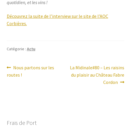
quotidien, et les vins !
Découvrez la suite de l’interview sur le site de l’AOC
Corbières.
Catégorie :
Actu
Navigation
Article
Article
Nous partons sur les
La Midinale#80 – Les raisins
précédent :
suivant :
routes !
du plaisir au Château Fabre
de
Cordon
l’article
Frais de Port