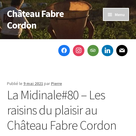
Château Fabre
Aller
Aller
Menu
à
au
Cordon
la
contenu
navigation
Accueil
Le domaine
Nos vins
Publié le
9 mai 2021
par
Pierre
Notre actu
La Midinale#80 – Les
Ouvrir
Boutique
raisins du plaisir au
le
menu
Contactez-nous
Château Fabre Cordon
enfant