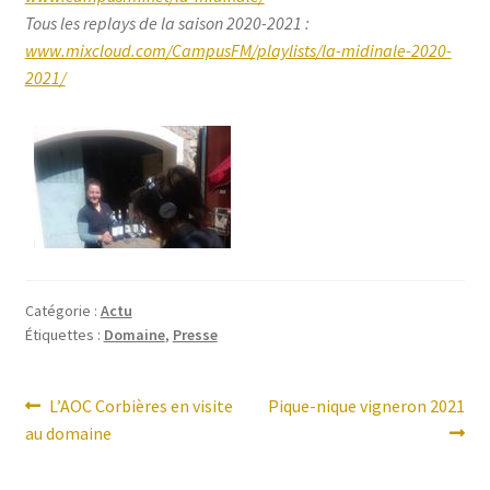
Tous les replays de la saison 2020-2021 :
www.mixcloud.com/CampusFM/playlists/la-midinale-2020-
2021/
Catégorie :
Actu
Étiquettes :
Domaine
,
Presse
Navigation
Article
Article
L’AOC Corbières en visite
Pique-nique vigneron 2021
précédent :
suivant :
au domaine
de