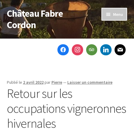
Château Fabre
Aller
Aller
Menu
à
au
Cordon
la
contenu
navigation
Accueil
Le domaine
Nos vins
Publié le
2 avril 2022
par
Pierre
—
Laisser un commentaire
Notre actu
Retour sur les
Ouvrir
Boutique
occupations vigneronnes
le
menu
Contactez-nous
hivernales
enfant