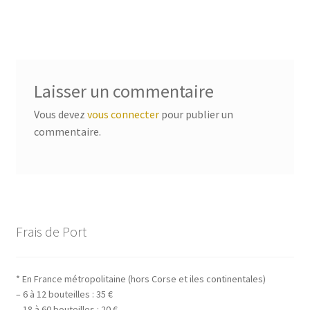
de
l’article
Laisser un commentaire
Vous devez
vous connecter
pour publier un
commentaire.
Frais de Port
* En France métropolitaine (hors Corse et iles continentales)
– 6 à 12 bouteilles : 35 €
– 18 à 60 bouteilles : 20 €