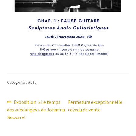
Catégorie :
Actu
Navigation
Article
Article
Exposition » Le temps
Fermeture exceptionnelle
précédent :
suivant :
des vendanges » de Johanna
caveau de vente
de
Bouvarel
l’article