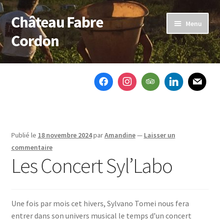
Château Fabre
Aller
Aller
Menu
à
au
Cordon
la
contenu
navigation
Accueil
Le domaine
Nos vins
Publié le
18 novembre 2024
par
Amandine
—
Laisser un
Notre actu
commentaire
Les Concert Syl’Labo
Ouvrir
Boutique
le
menu
Contactez-nous
enfant
Une fois par mois cet hivers, Sylvano Tomei nous fera
entrer dans son univers musical le temps d’un concert