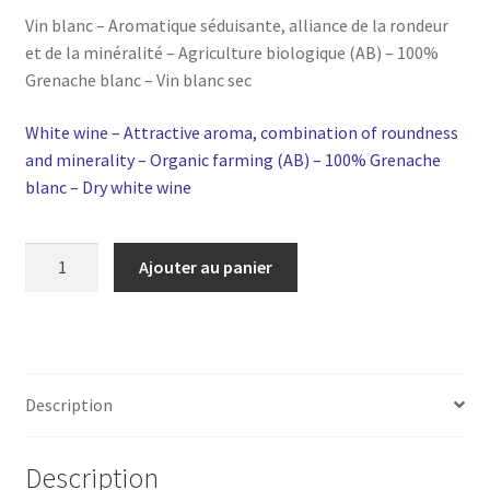
Vin blanc – Aromatique séduisante, alliance de la rondeur
et de la minéralité – Agriculture biologique (AB) – 100%
Grenache blanc – Vin blanc sec
White wine – Attractive aroma, combination of roundness
and minerality – Organic farming (AB) – 100% Grenache
blanc – Dry white wine
quantité
Ajouter au panier
de
Grenache
blanc
-
IGP
Description
Pays
d'Oc
Description
2025