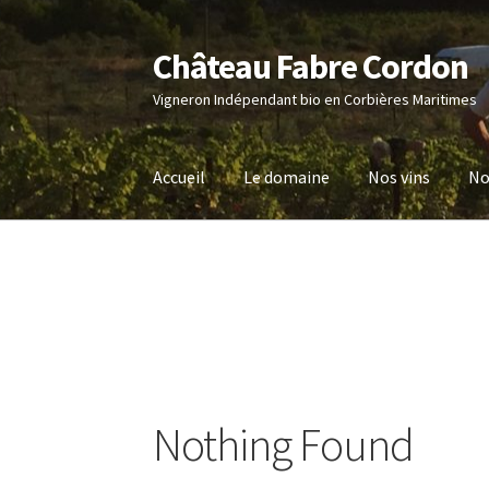
Château Fabre Cordon
Skip
Skip
to
to
Vigneron Indépendant bio en Corbières Maritimes
navigation
content
Accueil
Le domaine
Nos vins
No
Nothing Found